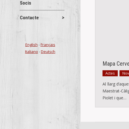
Socis
Contacte
English
-
Français
Italiano
-
Deutsch
Mapa Cerver
Actes
Nov
,
Al llarg d’aqu
Maestrat-Càlig
Piolet i que…