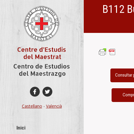
B112 Bu
You are here:
Castellano
-
Valencià
Inici