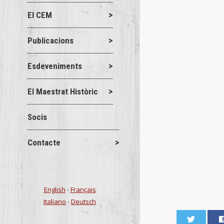
El CEM
Publicacions
Esdeveniments
El Maestrat Històric
Socis
Contacte
English
-
Français
Italiano
-
Deutsch