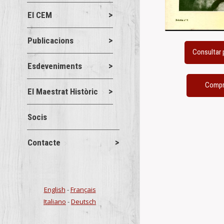
El CEM
Publicacions
Esdeveniments
El Maestrat Històric
Socis
Contacte
English
-
Français
Italiano
-
Deutsch