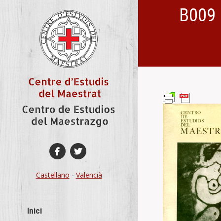
B009 
You are here:
Castellano
-
Valencià
Inici