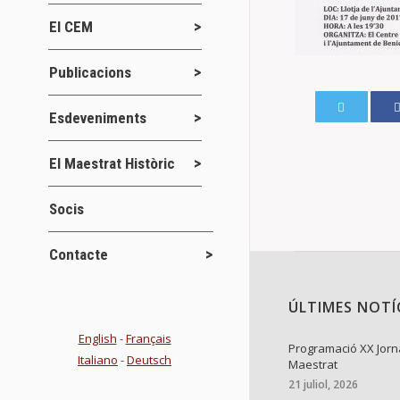
El CEM
Publicacions
Esdeveniments
El Maestrat Històric
Socis
Contacte
ÚLTIMES NOTÍ
English
-
Français
Programació XX Jorn
Italiano
-
Deutsch
Maestrat
21 juliol, 2026