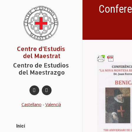
Confere
You are here:
Castellano
-
Valencià
Inici