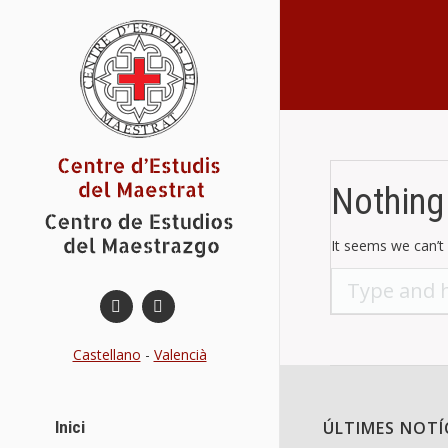
You are here:
Nothing
It seems we can’t 
Search:
Castellano
-
Valencià
Inici
ÚLTIMES NOTÍ