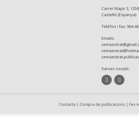
Carrer Major 3, 1258
Castelló (Espanya)
Telèfon i fax: 964 4
Emails:
cemaestrat@gmail.
cemaestrat@hotmai
cemaestrat.publica
Xarxes socials:
Contacta
|
Compra de publicacions
|
Fes-t