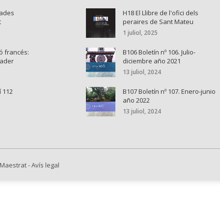
nades
H18 El Llibre de l'ofici dels
t
peraires de Sant Mateu
1 juliol, 2025
ó francés:
B106 Boletín nº 106. Julio-
cader
diciembre año 2021
13 juliol, 2024
í 112
B107 Boletín nº 107. Enero-junio
año 2022
13 juliol, 2024
 Maestrat
-
Avís legal