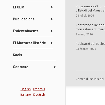
Programació XX Jor
El CEM
d’Estudi del Maestra
21 juliol, 2026
Publicacions
Conferència De naci
mon estament: mer
Esdeveniments
2 març, 2026
El Maestrat Històric
Publicació del butllet
23 febrer, 2026
Socis
Contacte
Centre d'Estudis del
English
-
Français
Italiano
-
Deutsch