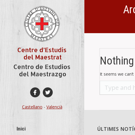
Ar
You are here:
Nothing
It seems we can’t 
Search:
Castellano
-
Valencià
Inici
ÚLTIMES NOTÍ