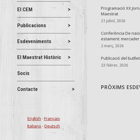
Programació XX Jorn
El CEM
Maestrat
21 juliol, 2026
Publicacions
Conferència De naci
estament: mercader
Esdeveniments
2 març, 2026
El Maestrat Històric
Publicació del butllet
23 febrer, 2026
Socis
PRÒXIMS ESD
Contacte
English
-
Français
Italiano
-
Deutsch