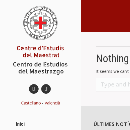
You are here:
Nothing
It seems we can’t 
Search:
Castellano
-
Valencià
Inici
ÚLTIMES NOTÍ