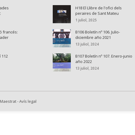
nades
H18 El Llibre de l'ofici dels
t
peraires de Sant Mateu
1 juliol, 2025
ó francés:
B106 Boletín nº 106. Julio-
cader
diciembre año 2021
13 juliol, 2024
í 112
B107 Boletín nº 107. Enero-junio
año 2022
13 juliol, 2024
 Maestrat
-
Avís legal