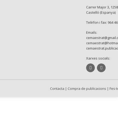
Carrer Major 3, 1258
Castelló (Espanya)
Telèfon i fax: 964 4
Emails:
cemaestrat@gmail.
cemaestrat@hotmai
cemaestrat.publica
Xarxes socials:
Contacta
|
Compra de publicacions
|
Fes-t