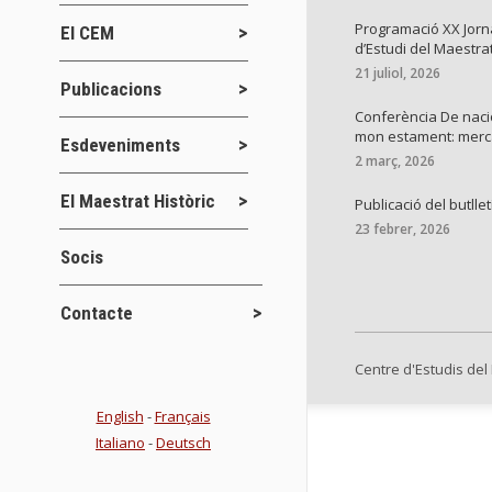
Programació XX Jor
El CEM
d’Estudi del Maestra
21 juliol, 2026
Publicacions
Conferència De naci
mon estament: mer
Esdeveniments
2 març, 2026
El Maestrat Històric
Publicació del butllet
23 febrer, 2026
Socis
Contacte
Centre d'Estudis del
English
-
Français
Italiano
-
Deutsch