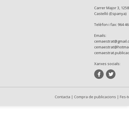
Carrer Major 3, 1258
Castelló (Espanya)
Telèfon i fax: 964 4
Emails:
cemaestrat@gmail.
cemaestrat@hotmai
cemaestrat.publica
Xarxes socials:
Contacta
|
Compra de publicacions
|
Fes-t