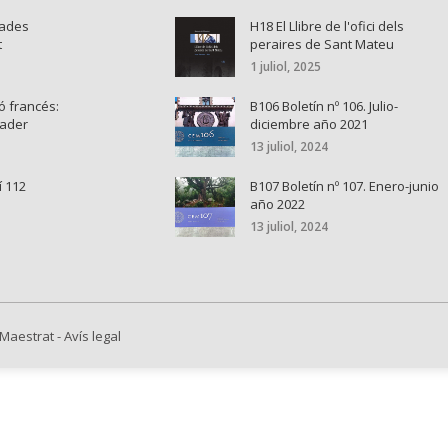
nades
H18 El Llibre de l'ofici dels
t
peraires de Sant Mateu
1 juliol, 2025
ó francés:
B106 Boletín nº 106. Julio-
cader
diciembre año 2021
13 juliol, 2024
í 112
B107 Boletín nº 107. Enero-junio
año 2022
13 juliol, 2024
 Maestrat
-
Avís legal