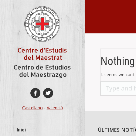
You are here:
Nothing
It seems we can’t 
Search:
Castellano
-
Valencià
Inici
ÚLTIMES NOTÍ