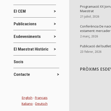
Programació XX Jorn
El CEM
Maestrat
21 juliol, 2026
Publicacions
Conferència De naci
estament: mercader
Esdeveniments
2 març, 2026
Publicació del butllet
El Maestrat Històric
23 febrer, 2026
Socis
PRÒXIMS ESD
Contacte
English
-
Français
Italiano
-
Deutsch