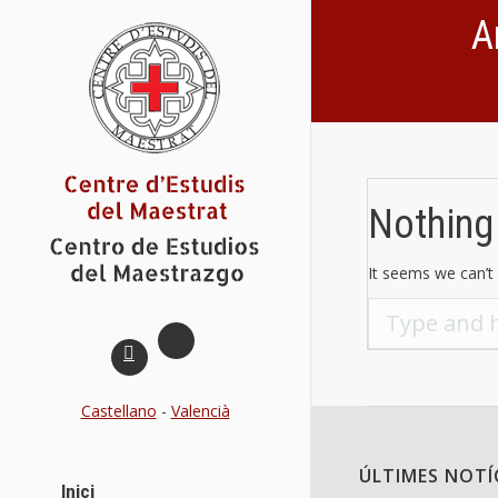
A
You are here:
Nothing
It seems we can’t 
Search:
Castellano
-
Valencià
ÚLTIMES NOTÍ
Inici