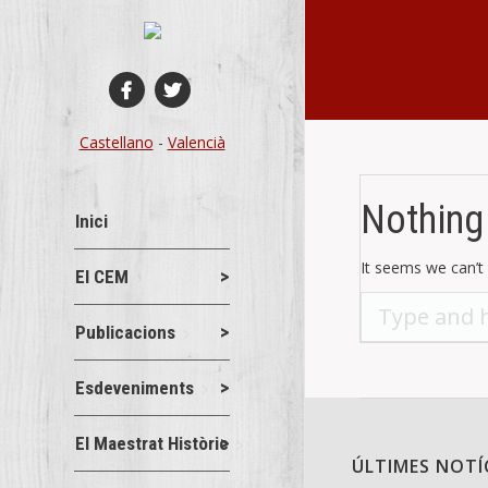
You are here:
Castellano
-
Valencià
Nothing
Inici
It seems we can’t 
El CEM
Search:
Publicacions
Esdeveniments
El Maestrat Històric
ÚLTIMES NOTÍ