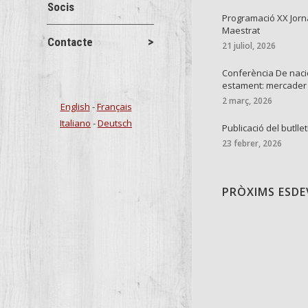
Socis
Programació XX Jorn
Maestrat
Contacte
21 juliol, 2026
Conferència De naci
estament: mercader
2 març, 2026
English
-
Français
Italiano
-
Deutsch
Publicació del butllet
23 febrer, 2026
PRÒXIMS ESD